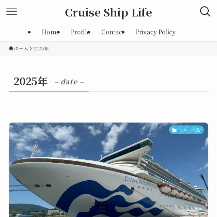
Cruise Ship Life
Home
Profile
Contact
Privacy Policy
ホーム
2025年
2025年
– date –
クルーズ船