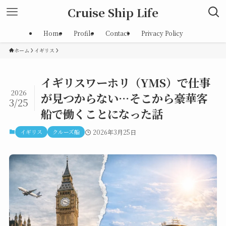
Cruise Ship Life
Home
Profile
Contact
Privacy Policy
ホーム
イギリス
イギリスワーホリ（YMS）で仕事
2026
が見つからない…そこから豪華客
3/25
船で働くことになった話
イギリス
クルーズ船
2026年3月25日